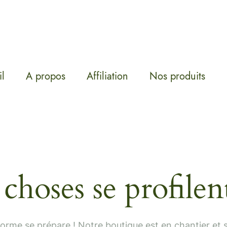
l
A propos
Affiliation
Nos produits
choses se profilent
rme se prépare ! Notre boutique est en chantier et s