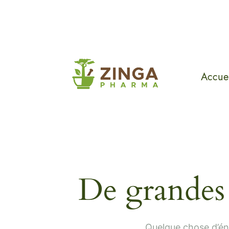
Accuei
De grandes 
Quelque chose d’éno