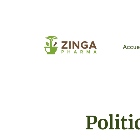
Accuei
Politi