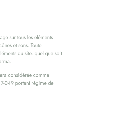
sage sur tous les éléments
cônes et sons. Toute
léments du site, quel que soit
harma.
t sera considérée comme
017-049 portant régime de