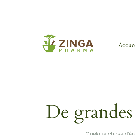
Accuei
De grandes 
Quelque chose d’éno