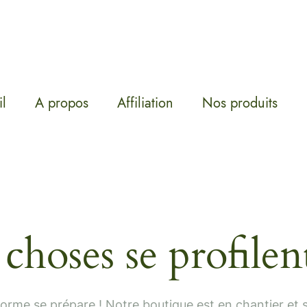
l
A propos
Affiliation
Nos produits
choses se profilent
rme se prépare ! Notre boutique est en chantier et s