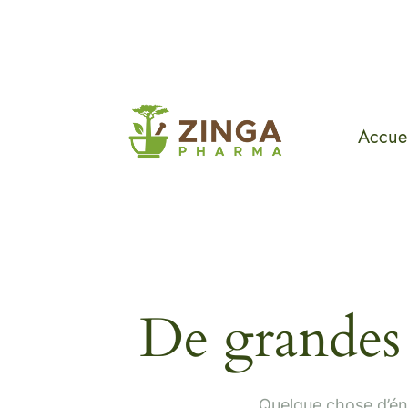
Accuei
De grandes 
Quelque chose d’éno