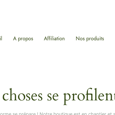
l
A propos
Affiliation
Nos produits
choses se profilent
rme se prépare ! Notre boutique est en chantier et s